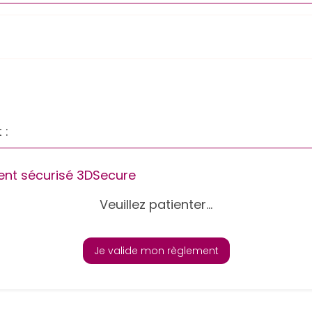
 :
nt sécurisé 3DSecure
Veuillez patienter...
Je valide mon règlement