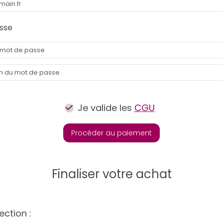
sse
Je valide les
CGU
Procéder au paiement
Finaliser votre achat
ection :