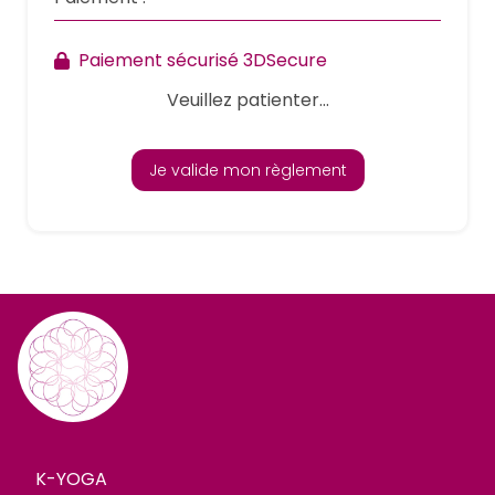
Paiement sécurisé 3DSecure
Veuillez patienter...
Je valide mon règlement
K-YOGA