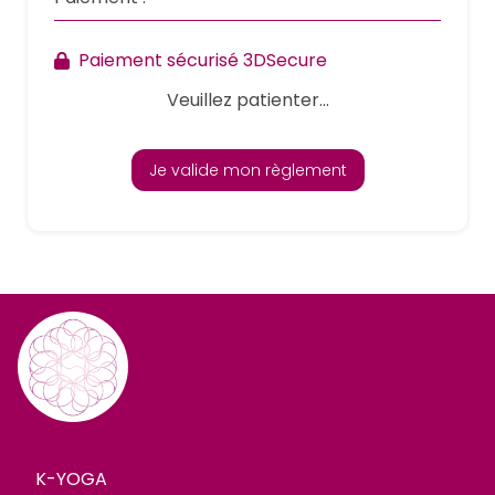
Paiement sécurisé 3DSecure
Veuillez patienter...
Je valide mon règlement
K-YOGA