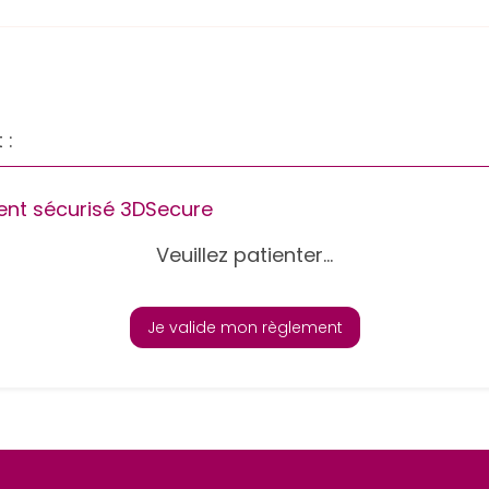
 :
nt sécurisé 3DSecure
Veuillez patienter...
Je valide mon règlement