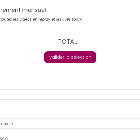
nement mensuel
toutes les vidéos en replay et les lives zoom
TOTAL :
Valider la sélection
sse