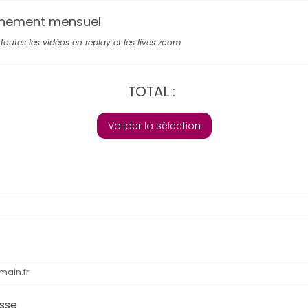
nement mensuel
toutes les vidéos en replay et les lives zoom
TOTAL :
Valider la sélection
sse