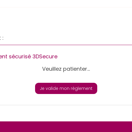
 :
nt sécurisé 3DSecure
Veuillez patienter...
Je valide mon règlement