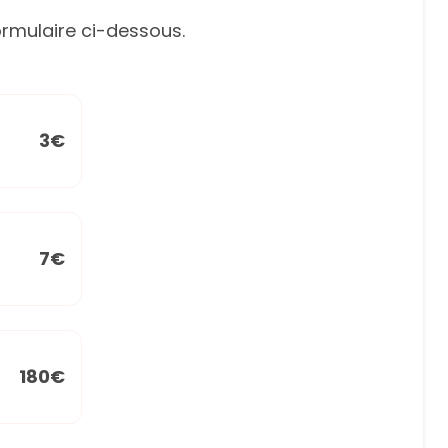
rmulaire ci-dessous.
3€
7€
180€