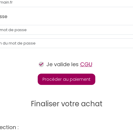
sse
Je valide les
CGU
Procéder au paiement
Finaliser votre achat
ection :