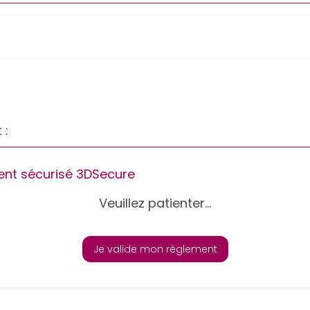
 :
nt sécurisé 3DSecure
Veuillez patienter...
Je valide mon règlement