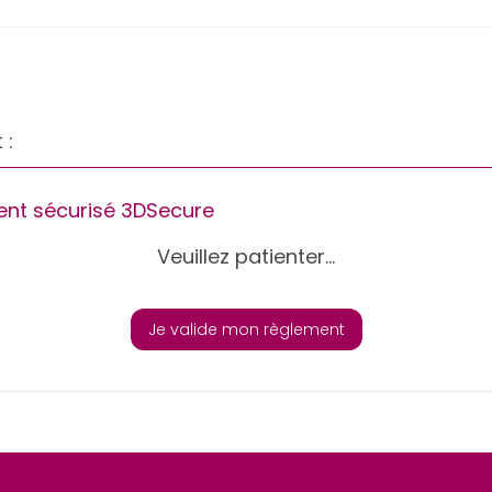
 :
nt sécurisé 3DSecure
Veuillez patienter...
Je valide mon règlement