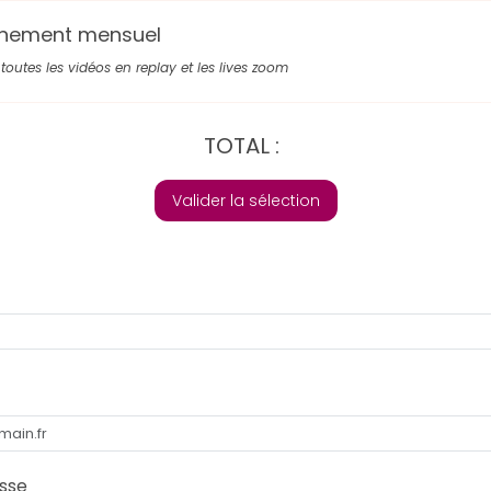
nement mensuel
toutes les vidéos en replay et les lives zoom
TOTAL :
Valider la sélection
sse