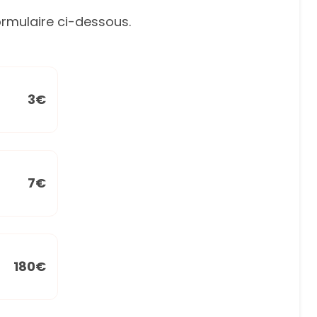
rmulaire ci-dessous.
3€
7€
180€