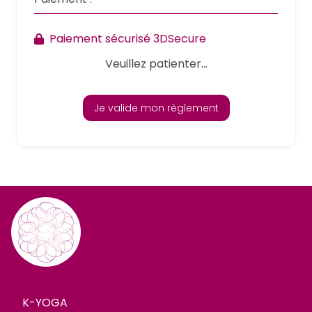
Paiement sécurisé 3DSecure
Veuillez patienter...
Je valide mon règlement
K-YOGA