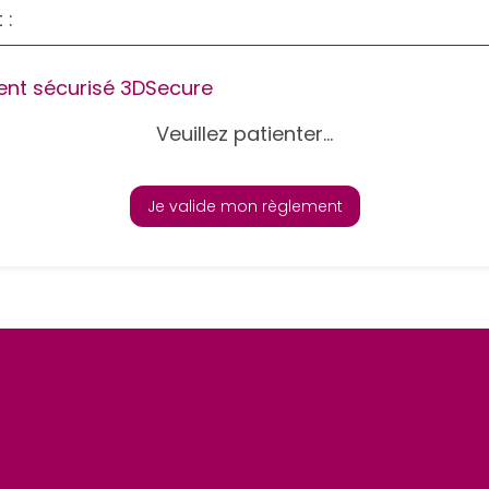
 :
nt sécurisé 3DSecure
Veuillez patienter...
Je valide mon règlement