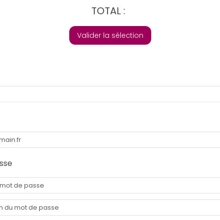
TOTAL :
Valider la sélection
sse