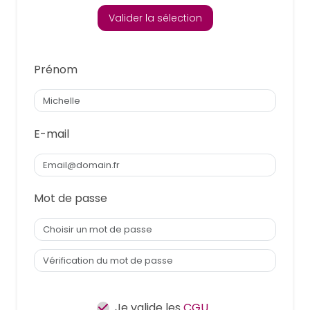
Valider la sélection
Prénom
E-mail
Mot de passe
Je valide les
CGU