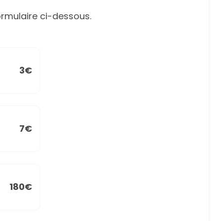
rmulaire ci-dessous.
3€
7€
180€