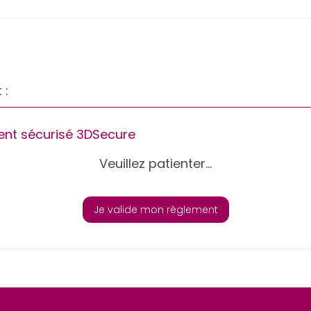
 :
nt sécurisé 3DSecure
Veuillez patienter...
Je valide mon règlement