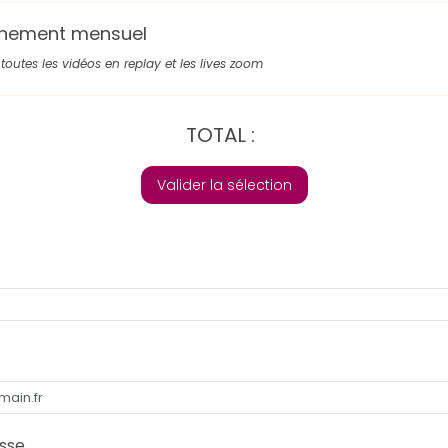
nement mensuel
toutes les vidéos en replay et les lives zoom
TOTAL :
Valider la sélection
sse