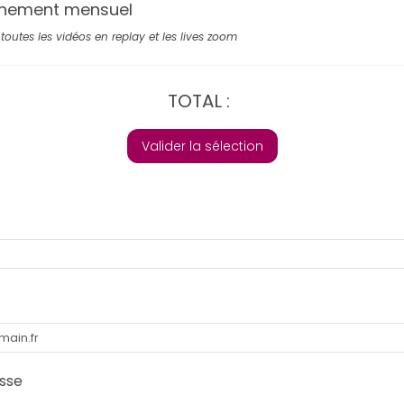
nement mensuel
toutes les vidéos en replay et les lives zoom
TOTAL :
Valider la sélection
sse