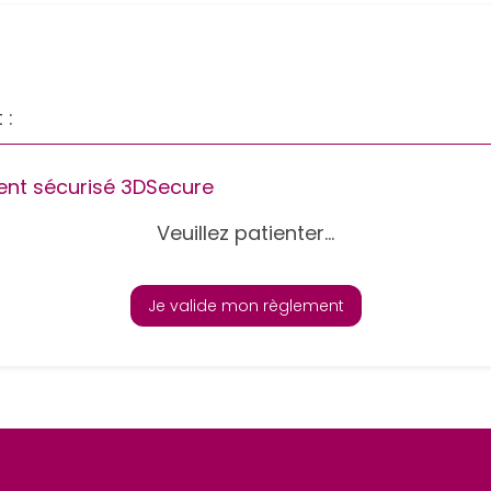
 :
nt sécurisé 3DSecure
Veuillez patienter...
Je valide mon règlement