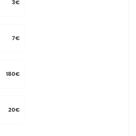
3€
7€
180€
20€