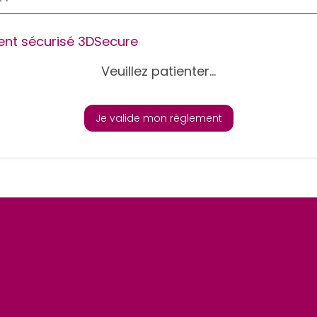
nt sécurisé 3DSecure
Veuillez patienter...
Je valide mon règlement