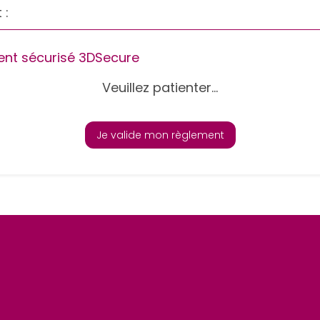
 :
nt sécurisé 3DSecure
Veuillez patienter...
Je valide mon règlement