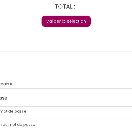
TOTAL :
Valider la sélection
sse