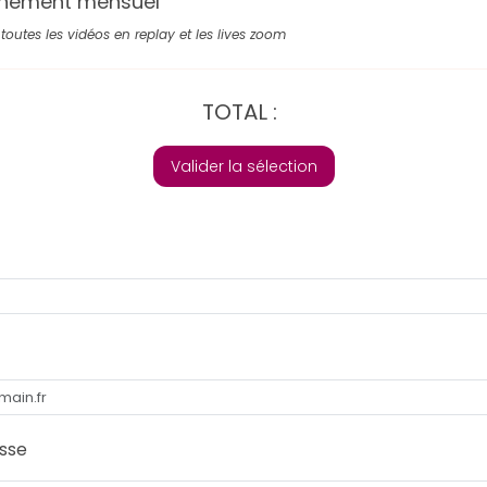
nement mensuel
toutes les vidéos en replay et les lives zoom
TOTAL :
Valider la sélection
sse