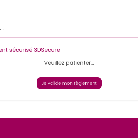
 :
nt sécurisé 3DSecure
Veuillez patienter...
Je valide mon règlement