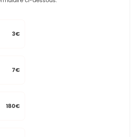
rmulaire ci-dessous.
3€
7€
180€