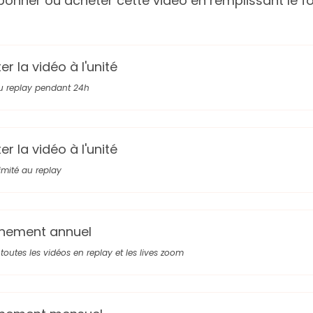
onner ou acheter cette video en remplissant le fo
r la vidéo à l'unité
u replay pendant 24h
r la vidéo à l'unité
limité au replay
nement annuel
toutes les vidéos en replay et les lives zoom