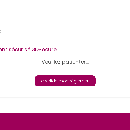
 :
nt sécurisé 3DSecure
Veuillez patienter...
Je valide mon règlement