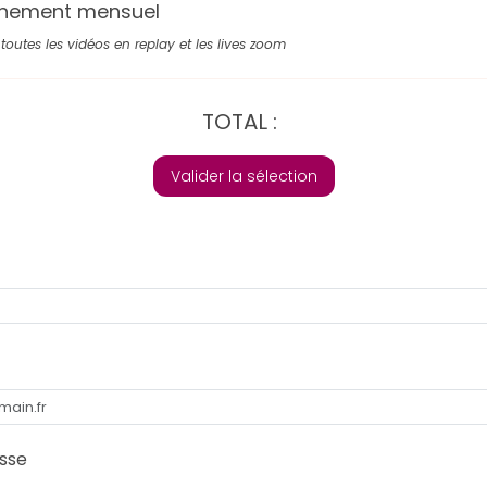
nement mensuel
toutes les vidéos en replay et les lives zoom
TOTAL :
Valider la sélection
sse