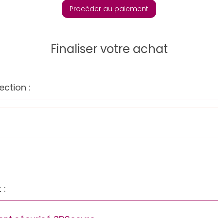
Procéder au paiement
Finaliser votre achat
ection :
 :