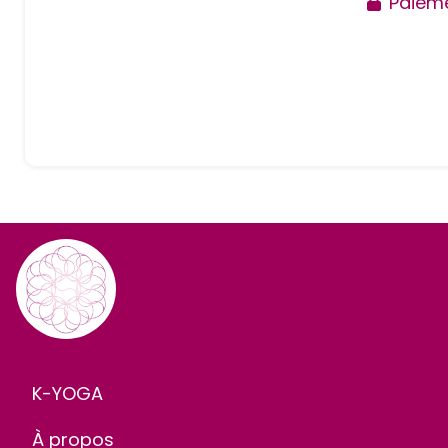
Paieme
K-YOGA
À propos