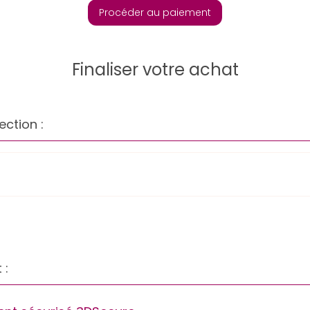
Procéder au paiement
Finaliser votre achat
ection :
 :