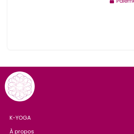
Paieme
K-YOGA
À propos