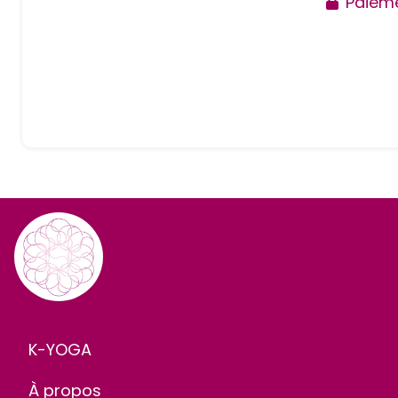
Paieme
K-YOGA
À propos