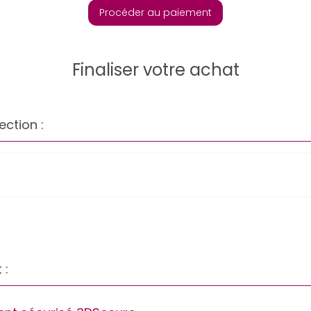
Procéder au paiement
Finaliser votre achat
ection :
 :