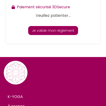
Paiement sécurisé 3DSecure
Veuillez patienter...
Je valide mon règlement
K-YOGA