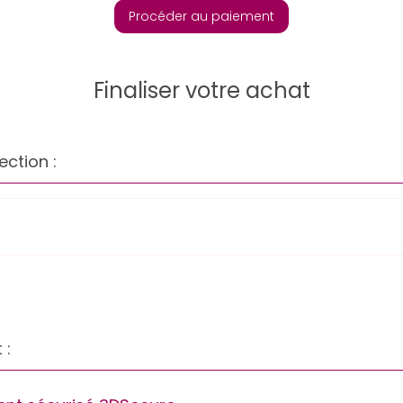
Procéder au paiement
Finaliser votre achat
ection :
 :