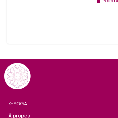
Paieme
K-YOGA
À propos