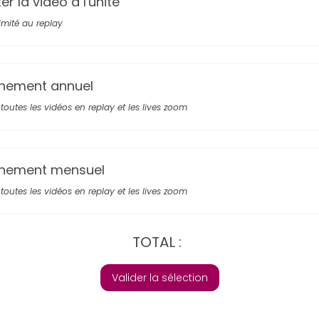
r la vidéo à l'unité
limité au replay
nement annuel
toutes les vidéos en replay et les lives zoom
nement mensuel
toutes les vidéos en replay et les lives zoom
TOTAL :
Valider la sélection