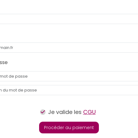
sse
Je valide les
CGU
Procéder au paiement