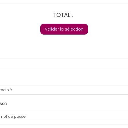
TOTAL :
Valider la sélection
sse