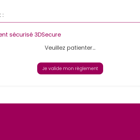
 :
nt sécurisé 3DSecure
Veuillez patienter...
Je valide mon règlement