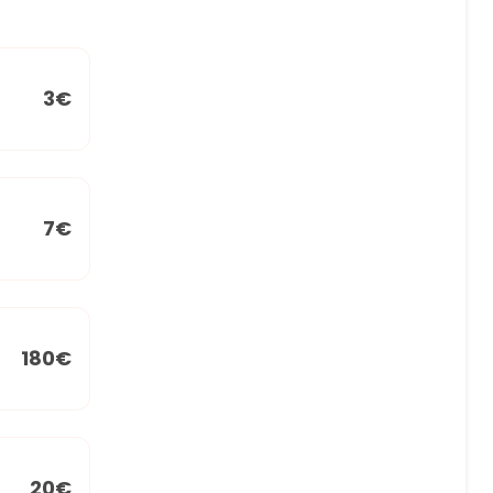
3€
7€
180€
20€