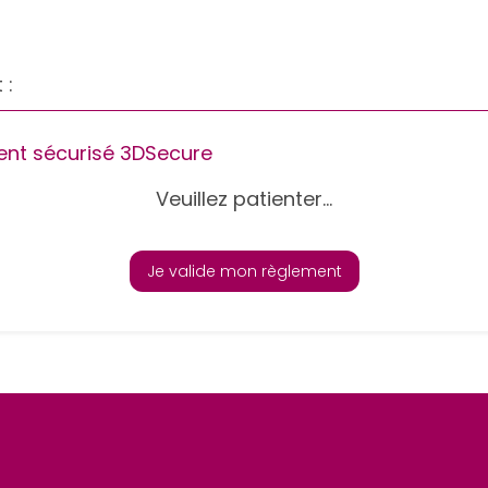
 :
nt sécurisé 3DSecure
Veuillez patienter...
Je valide mon règlement