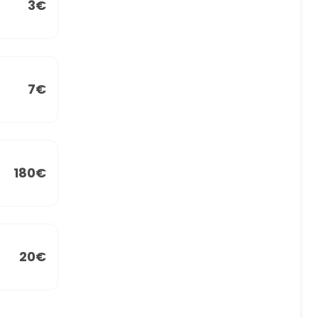
3€
7€
180€
20€