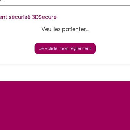
nt sécurisé 3DSecure
Veuillez patienter...
Je valide mon règlement