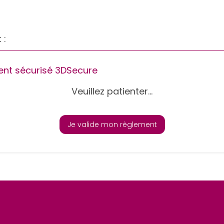
 :
nt sécurisé 3DSecure
Veuillez patienter...
Je valide mon règlement