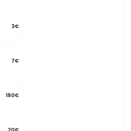
3€
7€
180€
20€