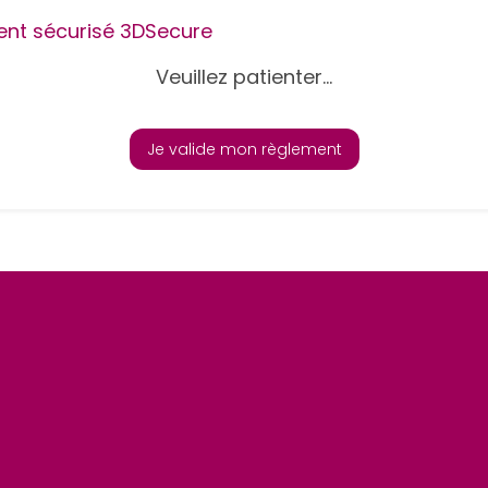
nt sécurisé 3DSecure
Veuillez patienter...
Je valide mon règlement