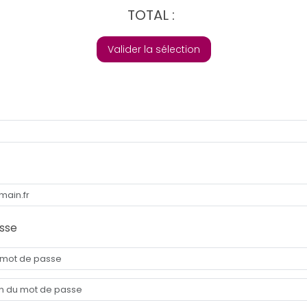
TOTAL :
Valider la sélection
sse