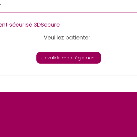
 :
nt sécurisé 3DSecure
Veuillez patienter...
Je valide mon règlement