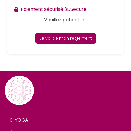
Paiement sécurisé 3DSecure
Veuillez patienter...
Je valide mon règlement
K-YOGA