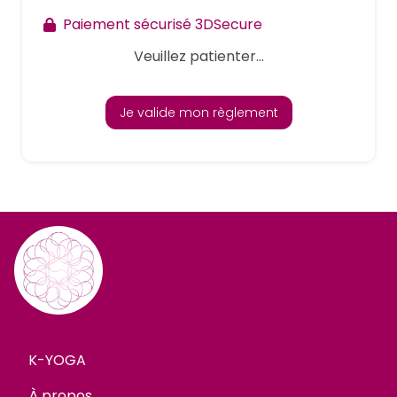
Paiement sécurisé 3DSecure
Veuillez patienter...
Je valide mon règlement
K-YOGA
À propos