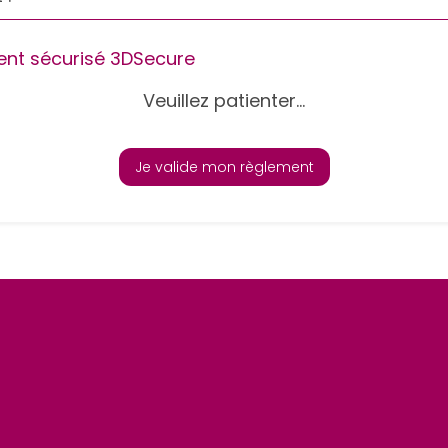
nt sécurisé 3DSecure
Veuillez patienter...
Je valide mon règlement