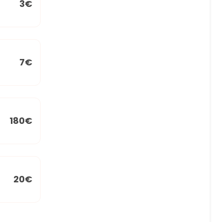
3€
7€
180€
20€