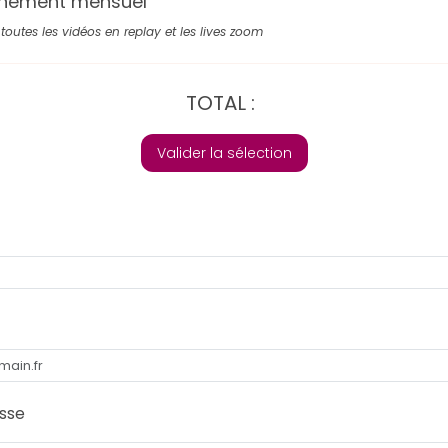
nement mensuel
toutes les vidéos en replay et les lives zoom
TOTAL :
Valider la sélection
sse