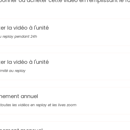
onner ou acheter cette video en remplissant le fo
r la vidéo à l'unité
u replay pendant 24h
r la vidéo à l'unité
limité au replay
nement annuel
toutes les vidéos en replay et les lives zoom