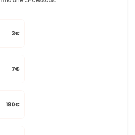
rmulaire ci-dessous.
3€
7€
180€