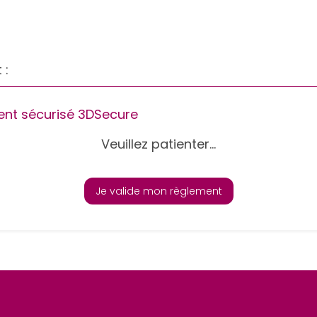
 :
nt sécurisé 3DSecure
Veuillez patienter...
Je valide mon règlement