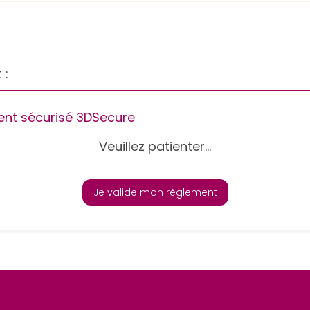
 :
nt sécurisé 3DSecure
Veuillez patienter...
Je valide mon règlement