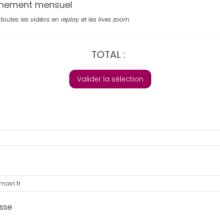
nement mensuel
toutes les vidéos en replay et les lives zoom
TOTAL :
Valider la sélection
sse