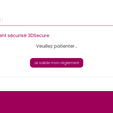
 :
nt sécurisé 3DSecure
Veuillez patienter...
Je valide mon règlement