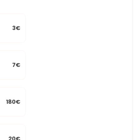
3€
7€
180€
20€