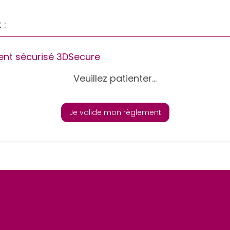
 :
nt sécurisé 3DSecure
Veuillez patienter...
Je valide mon règlement