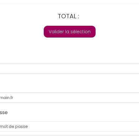
TOTAL :
Valider la sélection
sse